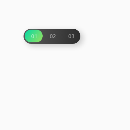
01
02
03